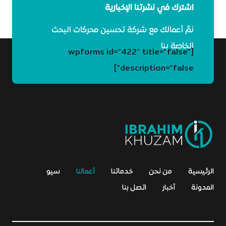
اشترك في نشرتنا الإخبارية
نمِّ أعمالك مع شركة تحسين محركات البحث
الخاصة بنا
[wpforms id=”422″ title=”false”
description=”false”]
الرئيسية
من نحن
خدماتنا
أعمالنا
سيو
المدونة
أخبار
اتصل بنا