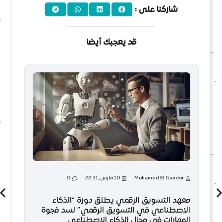
شاركنا على :
قد يعجبك أيضا
Mohamed El Gandor
10 مارس, 22:31
0
معهد التسويق الرقمي يطلق دورة “الذكاء
م
الاصطناعي في التسويق الرقمي” لسد فجوة
م
المهارات في مجال الذكاء الاصطناعي