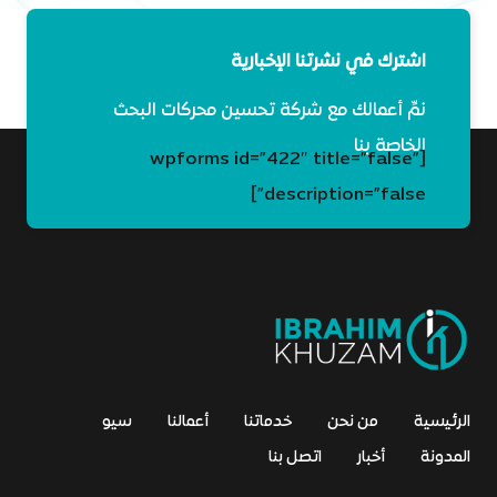
اشترك في نشرتنا الإخبارية
نمِّ أعمالك مع شركة تحسين محركات البحث
الخاصة بنا
[wpforms id=”422″ title=”false”
description=”false”]
الرئيسية
من نحن
خدماتنا
أعمالنا
سيو
المدونة
أخبار
اتصل بنا